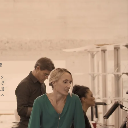
流
ク
で
加
ネ