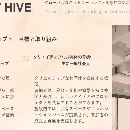
T HIVE
グローバルなネットワーキングと国際的な交流
A hub for global networking and internat
コンセプト 目標と取り組み
クリエイティブな共同体の育成:
02
ョップ
主に一般社会人
せた場
クリエイティブな共同体を育成する場
所。
がら、新
参加者は、異なる文化や背景を持つ仲
ティに参
間と交流し、新しいアイデアやプロジ
ェクトを共有することができます。
スペース
施設内では、共有スペースやコラボレ
スが整備
ーションルームが提供され、参加者の
成長と発展を支援します。